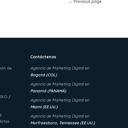
← Previous page
Contáctenos
ión de
Agencia de Marketing Digital
en
Bogotá (COL)
Agencia de Marketing Digital en
Panamá (PANAMÁ)
 SEO /
Agencia de Marketing Digital en
Miami (EE.UU.)
g
Agencia de Marketing Digital en
istas
Murfreesboro, Tennessee (EE.UU.)