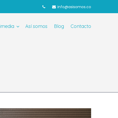
info@asisomos.co
imedia
Así somos
Blog
Contacto