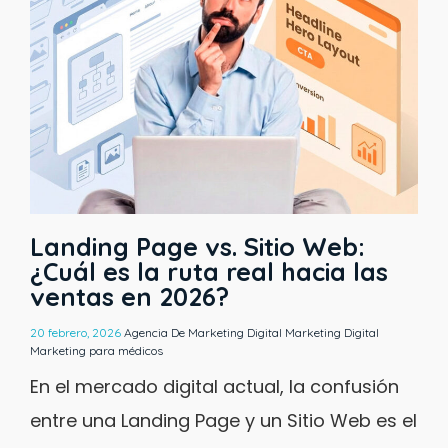
age vs. Sitio Web:
Marketing e
la ruta real hacia las
Digital: De
n 2026?
Tácticas a 
Humanizaci
ncia De Marketing Digital
Marketing Digital
icos
02 febrero, 2026
Agencia 
Marketing para médicos
o digital actual, la confusión
El sector salud
nding Page y un Sitio Web es el
fundamentalmen