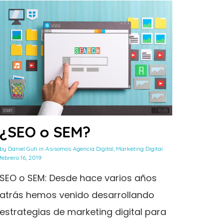
¿SEO o SEM?
by
Daniel Guti
in
Asisomos Agencia Digital
,
Marketing Digital
febrero 16, 2019
SEO o SEM: Desde hace varios años
atrás hemos venido desarrollando
estrategias de marketing digital para