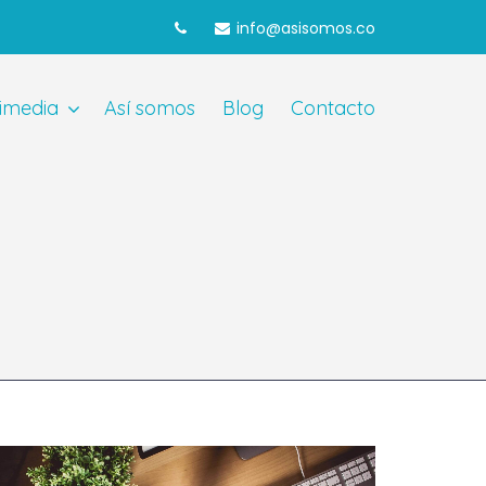
info@asisomos.co
imedia
Así somos
Blog
Contacto