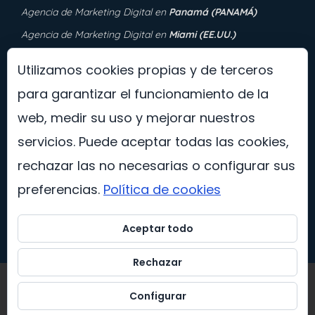
Agencia de Marketing Digital en
Panamá (PANAMÁ)
Agencia de Marketing Digital en
Miami (EE.UU.)
Agencia de Marketing Digital en
Murfreesboro, Tennessee
Utilizamos cookies propias y de terceros
(EE.UU.)
para garantizar el funcionamiento de la
web, medir su uso y mejorar nuestros
servicios. Puede aceptar todas las cookies,
rechazar las no necesarias o configurar sus
preferencias.
Política de cookies
Aceptar todo
Rechazar
Asisomos Agencia de Marketing Digital es una marca
Configurar
de Así Somos Colombia SAS. ©2026