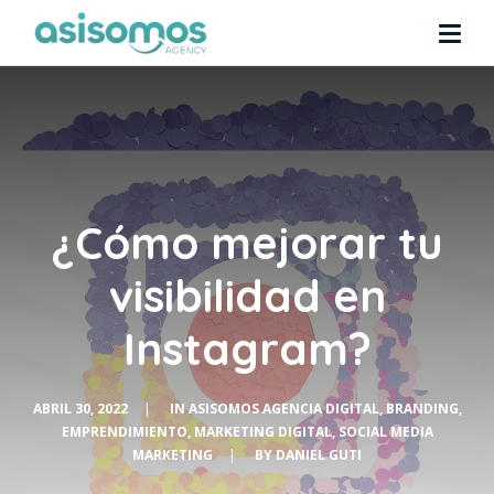
¿Cómo mejorar tu
visibilidad en
Instagram?
ABRIL 30, 2022
|
IN
ASISOMOS AGENCIA DIGITAL
,
BRANDING
,
EMPRENDIMIENTO
,
MARKETING DIGITAL
,
SOCIAL MEDIA
MARKETING
|
BY
DANIEL GUTI