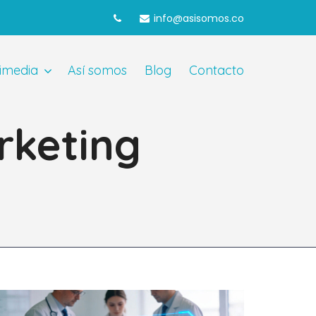
info@asisomos.co
imedia
Así somos
Blog
Contacto
rketing