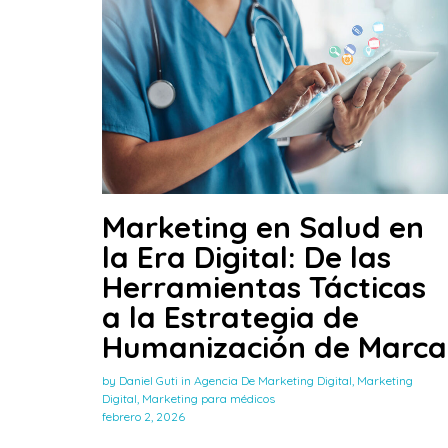
Marketing en Salud en
la Era Digital: De las
Herramientas Tácticas
a la Estrategia de
Humanización de Marca
by
Daniel Guti
in
Agencia De Marketing Digital
,
Marketing
Digital
,
Marketing para médicos
febrero 2, 2026