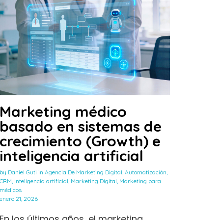
Marketing médico
basado en sistemas de
crecimiento (Growth) e
inteligencia artificial
by
Daniel Guti
in
Agencia De Marketing Digital
,
Automatización
,
CRM
,
Inteligencia artificial
,
Marketing Digital
,
Marketing para
médicos
enero 21, 2026
En los últimos años, el marketing