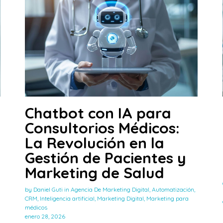
Chatbot con IA para
Consultorios Médicos:
La Revolución en la
Gestión de Pacientes y
Marketing de Salud
by
Daniel Guti
in
Agencia De Marketing Digital
,
Automatización
,
CRM
,
Inteligencia artificial
,
Marketing Digital
,
Marketing para
médicos
enero 28, 2026