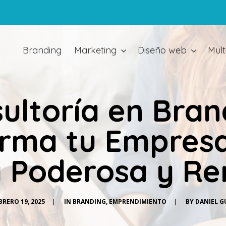
Branding
Marketing
Diseño web
Mult
ultoría en Bran
rma tu Empres
 Poderosa y Re
BRERO 19, 2025
|
IN
BRANDING
,
EMPRENDIMIENTO
|
BY
DANIEL G