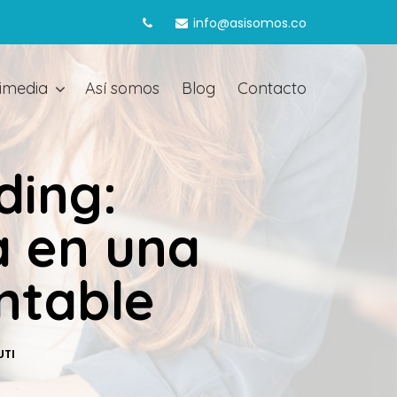
info@asisomos.co
imedia
Así somos
Blog
Contacto
ding:
a en una
ntable
UTI