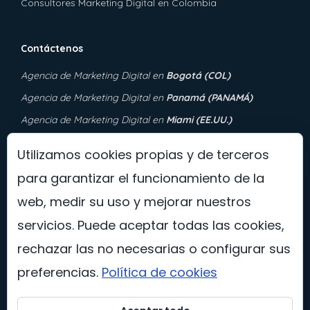
Consultores Marketing Digital en Colombia
Contáctenos
Agencia de Marketing Digital
en
Bogotá (COL)
Agencia de Marketing Digital en
Panamá (PANAMÁ)
Agencia de Marketing Digital en
Miami (EE.UU.)
Agencia de Marketing Digital en
Murfreesboro, Tennessee
Utilizamos cookies propias y de terceros
(EE.UU.)
para garantizar el funcionamiento de la
web, medir su uso y mejorar nuestros
servicios. Puede aceptar todas las cookies,
rechazar las no necesarias o configurar sus
preferencias.
Política de cookies