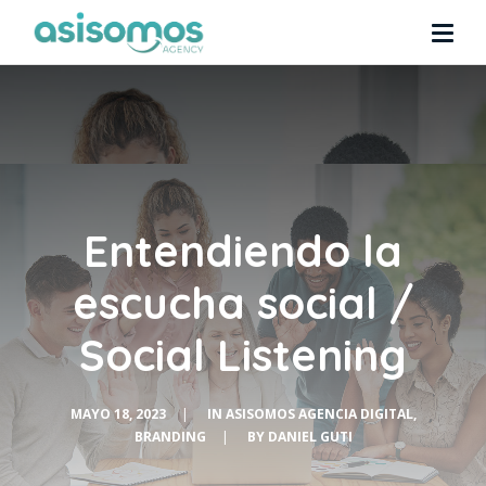
Entendiendo la
escucha social /
Social Listening
MAYO 18, 2023
|
IN
ASISOMOS AGENCIA DIGITAL
,
BRANDING
|
BY
DANIEL GUTI