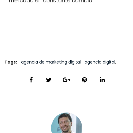
mercado en constante cambio.
Tags:
agencia de marketing digital
,
agencia digital
,
asisomos agencia
,
branding
,
construcción de marca
,
era digital
,
escucha social
,
marca
,
marca sostenible
,
social listening